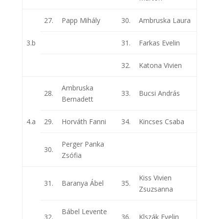
27.
Papp Mihály
30.
Ambruska Laura
3.b
31.
Farkas Evelin
32.
Katona Vivien
Ambruska
28.
33.
Bucsi András
Bernadett
4.a
29.
Horváth Fanni
34.
Kincses Csaba
Perger Panka
30.
Zsófia
Kiss Vivien
31.
Baranya Ábel
35.
Zsuzsanna
Bábel Levente
32.
36.
Klszák Evelin