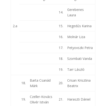
Gerebenes
14.
Laura
2.a
15.
Hegedűs Karina
16.
Molnár Liza
17.
Petyovszki Petra
18.
Szombati Vanda
19.
Tarr László
Barta Csanád
Crisan Krisztina
18.
20.
Márk
Beatrix
Czeller-Kovács
19.
21.
Haraszti Dániel
Olivér István