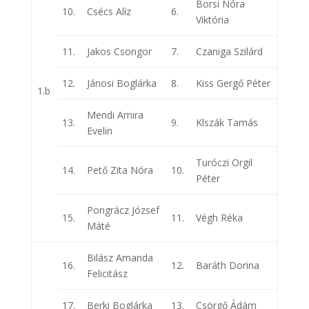
Borsi Nóra
10.
Csécs Alíz
6.
Viktória
11.
Jakos Csongor
7.
Czaniga Szilárd
12.
Jánosi Boglárka
8.
Kiss Gergő Péter
1.b
Mendi Amira
13.
9.
Klszák Tamás
Evelin
Turóczi Orgil
14.
Pető Zita Nóra
10.
Péter
Pongrácz József
15.
11.
Végh Réka
Máté
Bilász Amanda
16.
12.
Baráth Dorina
Felicitász
17.
Berki Boglárka
13.
Csörgő Ádám