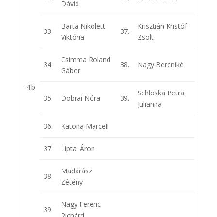
Dávid
Barta Nikolett
Krisztián Kristóf
33.
37.
Viktória
Zsolt
Csimma Roland
34.
38.
Nagy Bereniké
Gábor
4.b
Schloska Petra
35.
Dobrai Nóra
39.
Julianna
36.
Katona Marcell
37.
Liptai Áron
Madarász
38.
Zétény
Nagy Ferenc
39.
Richárd