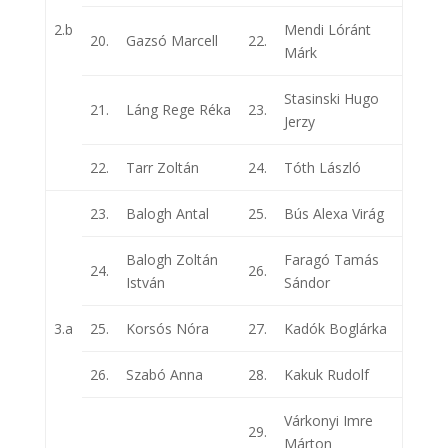
2.b
Mendi Lóránt
20.
Gazsó Marcell
22.
Márk
Stasinski Hugo
21.
Láng Rege Réka
23.
Jerzy
22.
Tarr Zoltán
24.
Tóth László
23.
Balogh Antal
25.
Bús Alexa Virág
Balogh Zoltán
Faragó Tamás
24.
26.
István
Sándor
3.a
25.
Korsós Nóra
27.
Kadók Boglárka
26.
Szabó Anna
28.
Kakuk Rudolf
Várkonyi Imre
29.
Márton