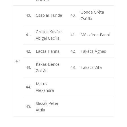
Gonda Gréta
40.
Csaplár Tünde
40.
Zsófia
Czeller-Kovács
41.
41.
Mészáros Fanni
Abigél Cecília
42.
Lacza Hanna
42.
Takács Ágnes
4.c
Kakas Bence
43.
43.
Takács Zita
Zoltán
Matus
44.
Alexandra
Slezák Péter
45.
Attila