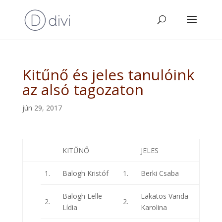
Kitűnő és jeles tanulóink
az alsó tagozaton
jún 29, 2017
KITŰNŐ
JELES
1.
Balogh Kristóf
1.
Berki Csaba
Balogh Lelle
Lakatos Vanda
2.
2.
Lídia
Karolina