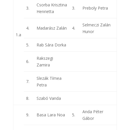
Csorba Krisztina
3.
3.
Preboly Petra
Henrietta
Selmeczi Zalán
4.
Madarász Zalán
4.
Hunor
1.a
5.
Rab Sára Dorka
Rakszegi
6.
Zamira
Slezák Tímea
7.
Petra
8.
Szabó Vanda
Anda Péter
9.
Basa Lara Noa
5.
Gábor