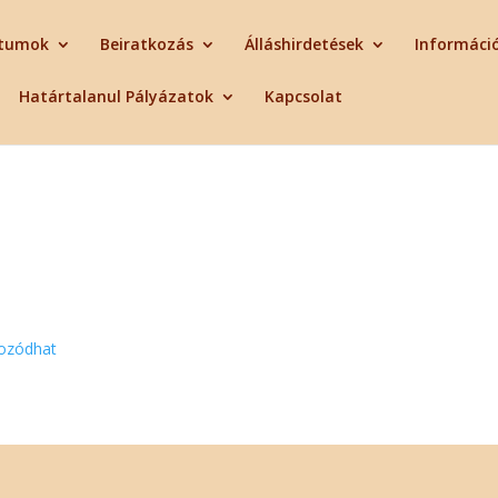
tumok
Beiratkozás
Álláshirdetések
Informáci
Határtalanul Pályázatok
Kapcsolat
kozódhat