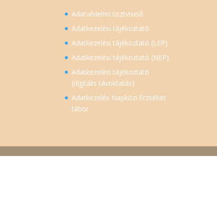
Adatvédelmi tisztviselő
Adatkezelési tájékoztató
Adatkezelési tájékoztató (LEP)
Adatkezelési tájékoztató (NEP)
Adatkezelési tájékoztató
(digitális távoktatás)
Adatkezelés Napközi Erzsébet
tábor