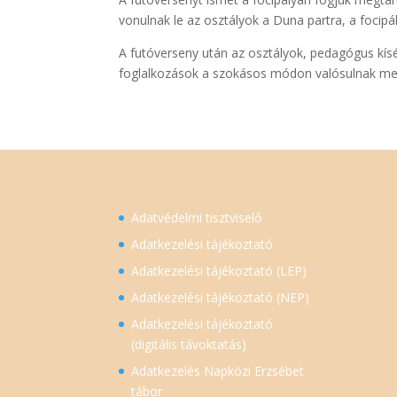
vonulnak le az osztályok a Duna partra, a focipál
A futóverseny után az osztályok, pedagógus kísér
foglalkozások a szokásos módon valósulnak meg
Adatvédelmi tisztviselő
Adatkezelési tájékoztató
Adatkezelési tájékoztató (LEP)
Adatkezelési tájékoztató (NEP)
Adatkezelési tájékoztató
(digitális távoktatás)
Adatkezelés Napközi Erzsébet
tábor