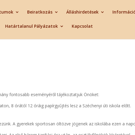
tumok
Beiratkozás
Álláshirdetések
Informáci
Határtalanul Pályázatok
Kapcsolat
éhány fontosabb eseményéről tájékoztatjuk Önöket:
on, 8 órától 12 óráig papírgyűjtés lesz a Széchenyi úti iskola előtt.
vezünk. A gyerekek sportosan öltözve jöjjenek az iskolába ezen a nap
ani. Az első három tanítási óra után, az osztályfőnökök kíséretével