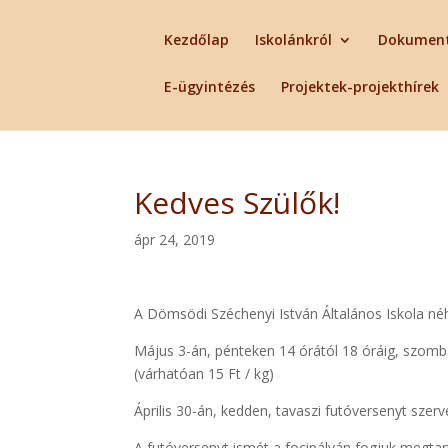
Kezdőlap
Iskolánkról
Dokumen
E-ügyintézés
Projektek-projekthírek
Kedves Szülők!
ápr 24, 2019
A Dömsödi Széchenyi István Általános Iskola n
Május 3-án, pénteken 14 órától 18 óráig, szombat
(várhatóan 15 Ft / kg)
Április 30-án, kedden, tavaszi futóversenyt szer
A futóversenyt ismét a focipályán fogjuk megtart