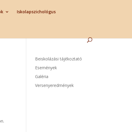
ók
Iskolapszichológus
Beiskolázási tájékoztató
Események
Galéria
Versenyeredmények
on.