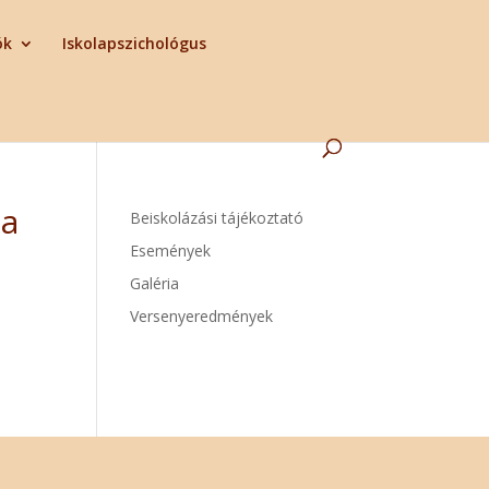
ók
Iskolapszichológus
ta
Beiskolázási tájékoztató
Események
Galéria
Versenyeredmények