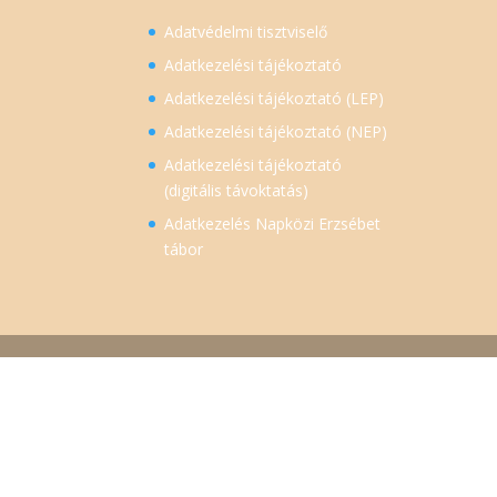
Adatvédelmi tisztviselő
Adatkezelési tájékoztató
Adatkezelési tájékoztató (LEP)
Adatkezelési tájékoztató (NEP)
Adatkezelési tájékoztató
(digitális távoktatás)
Adatkezelés Napközi Erzsébet
tábor