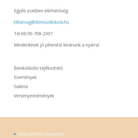
Egyéb esetben elérhetőség:
titkarsag@domsodiskola.hu
Tel.06/30-708-2307
Mindenkinek jó pihenést kívánunk a nyárra!
Beiskolázási tájékoztató
Események
Galéria
Versenyeredmények
Adatvédelmi tisztviselő