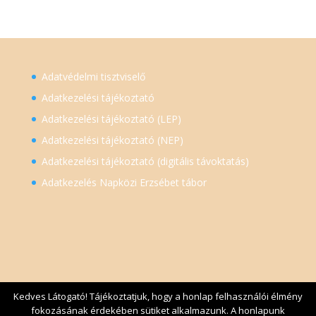
Adatvédelmi tisztviselő
Adatkezelési tájékoztató
Adatkezelési tájékoztató (LEP)
Adatkezelési tájékoztató (NEP)
Adatkezelési tájékoztató (digitális távoktatás)
Adatkezelés Napközi Erzsébet tábor
Kedves Látogató! Tájékoztatjuk, hogy a honlap felhasználói élmény
fokozásának érdekében sütiket alkalmazunk. A honlapunk